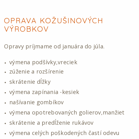
OPRAVA KOŽUŠINOVÝCH
VÝROBKOV
Opravy príjmame od januára do júla.
výmena podšívky,vreciek
zúženie a rozšírenie
skrátenie dĺžky
výmena zapínania -kesiek
našívanie gombíkov
výmena opotrebovaných golierov,manžiet
skrátenie a predĺženie rukávov
výmena celých poškodených častí odevu